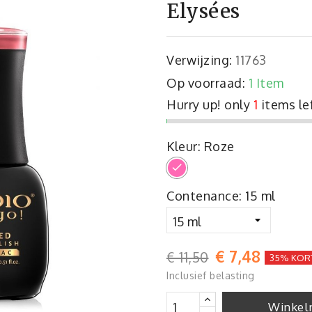
Elysées
Verwijzing:
11763
Op voorraad:
1 Item
Hurry up! only
1
items le
Kleur: Roze
Roze
Contenance: 15 ml
€ 7,48
€ 11,50
35% KOR
Inclusief belasting
Winkel