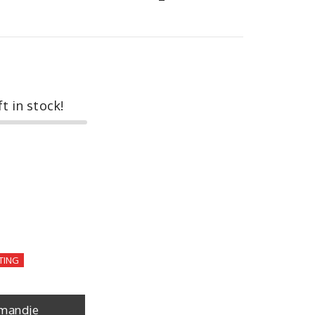
ft in stock!
TING
mandje