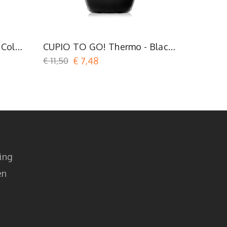
Zwart
 Cold
CUPIO TO GO! Thermo - Black
CUPIO T
Raven
Cranber
€ 11,50
€ 7,48
€ 11,50
€
ing
en