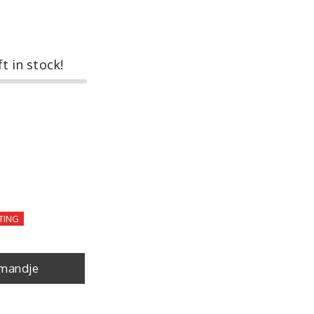
ft in stock!
TING
mandje