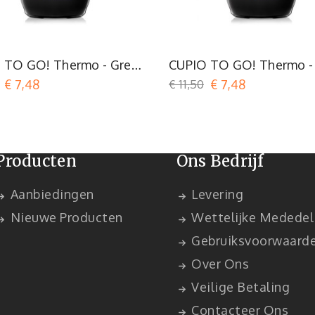
Grijs
Roze
 TO GO! Thermo - Green
CUPIO TO GO! Thermo -
nade
Heart
€ 7,48
€ 11,50
€ 7,48
Producten
Ons Bedrijf
Aanbiedingen
Levering
Nieuwe Producten
Wettelijke Mededel
Gebruiksvoorwaard
Over Ons
Veilige Betaling
Contacteer Ons