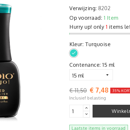
Verwijzing:
8202
Op voorraad:
1 Item
Hurry up! only
1
items le
Kleur: Turquoise
Turquoise
Contenance: 15 ml
€ 7,48
€ 11,50
35% KOR
Inclusief belasting
Winkel
Laatste items in voorraad