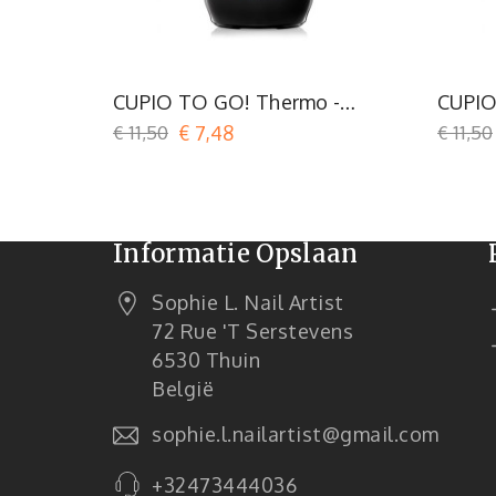
Groen
CUPIO TO GO! Thermo -
CUPIO
Tropical Green
Lemo
€ 11,50
€ 7,48
€ 11,50
Informatie Opslaan
Sophie L. Nail Artist
72 Rue 't Serstevens
6530 Thuin
België
sophie.l.nailartist@gmail.com
+32473444036