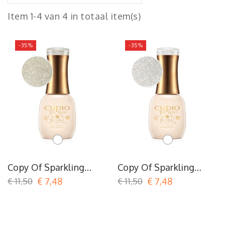
Item 1-4 van 4 in totaal item(s)
-35%
-35%
Wit
Wit
Copy Of Sparkling
Copy Of Sparkling
Effect N°34
Effect N°34
€ 11,50
€ 7,48
€ 11,50
€ 7,48