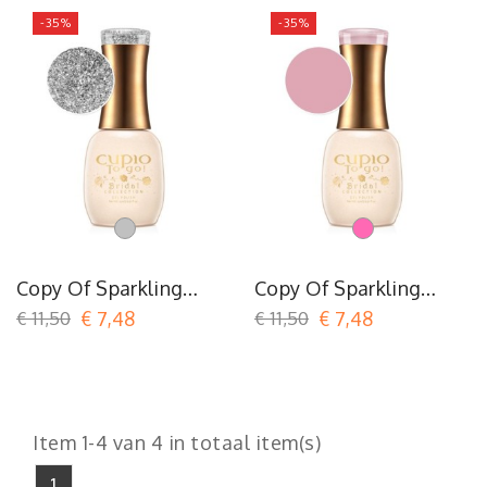
-35%
-35%
Argent
Roze
Copy Of Sparkling
Copy Of Sparkling
Effect N°34
Effect N°34
€ 11,50
€ 7,48
€ 11,50
€ 7,48
Item 1-4 van 4 in totaal item(s)
1