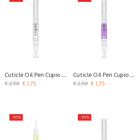
Cuticle Oil Pen Cupio -
Cuticle Oil Pen Cupio -
Fresh Aloe
Lavender
€ 2,50
€ 1,75
€ 2,50
€ 1,75
-30%
-30%