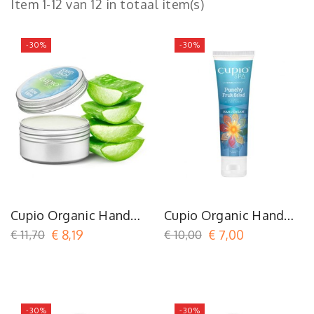
Item 1-12 van 12 in totaal item(s)
-30%
-30%
Cupio Organic Hand
Cupio Organic Hand
Balm Aloe Vera
Cream Punchy Fruit
€ 11,70
€ 8,19
€ 10,00
€ 7,00
Salad
-30%
-30%