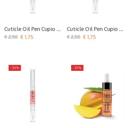
Cuticle Oil Pen Cupio -
Cuticle Oil Pen Cupio -
Rose Garden
Strawberry Cake
€ 2,50
€ 1,75
€ 2,50
€ 1,75
-30%
-30%