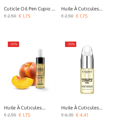
Cuticle Oil Pen Cupio -
Huile À Cuticules
Watermelon
Mangue
€ 2,50
€ 1,75
€ 2,50
€ 1,75
-30%
-30%
Huile À Cuticules
Huile À Cuticules
Pêche
Sweet Memories
€ 2,50
€ 1,75
€ 6,30
€ 4,41