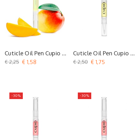
Cuticle Oil Pen Cupio -
Cuticle Oil Pen Cupio -
Mango
Pineapple
€ 2,25
€ 1,58
€ 2,50
€ 1,75
-30%
-30%