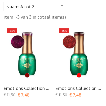

Naam: A tot Z
Item 1-3 van 3 in totaal item(s)
-35%
-35%
Bordeaux
Rood
Emotions Collection -
Emotions Collection -
Delight
Desire
€ 11,50
€ 7,48
€ 11,50
€ 7,48