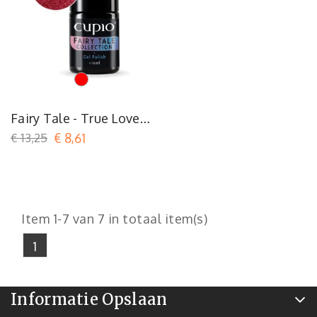
Rood
Fairy Tale - True Love
Kiss
€ 13,25
€ 8,61
Item 1-7 van 7 in totaal item(s)
1
Informatie Opslaan