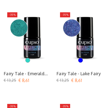
-35%
-35%
Turquoise
Turquoise
Fairy Tale - Emerald
Fairy Tale - Lake Fairy
Palace
€ 13,25
€ 8,61
€ 13,25
€ 8,61
-35%
-35%