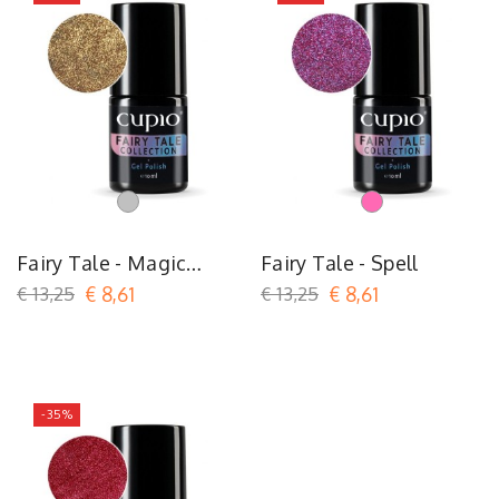
Argent
Roze
Fairy Tale - Magic
Fairy Tale - Spell
Wand
€ 13,25
€ 8,61
€ 13,25
€ 8,61
-35%