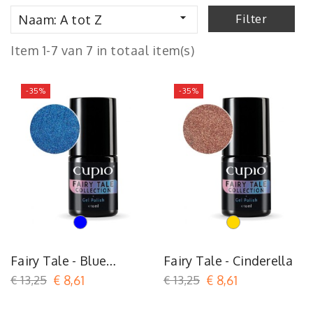

Filter
Naam: A tot Z
Item 1-7 van 7 in totaal item(s)
-35%
-35%
Turquoise
Or
Fairy Tale - Blue
Fairy Tale - Cinderella
Wizard
€ 13,25
€ 8,61
€ 13,25
€ 8,61