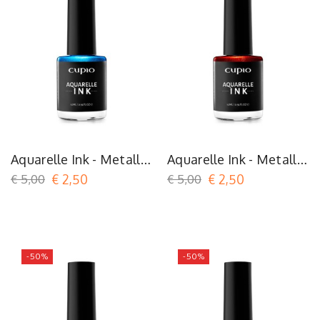
Aquarelle Ink - Metallic
Aquarelle Ink - Metallic
Blue
Burgundy
€ 5,00
€ 2,50
€ 5,00
€ 2,50
-50%
-50%