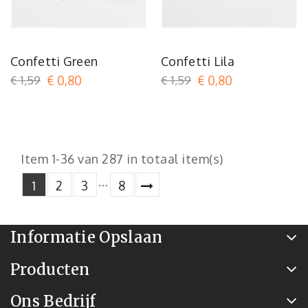
Confetti Green
Confetti Lila
€ 1,59
€ 0,80
€ 1,59
€ 0,80
Item 1-36 van 287 in totaal item(s)
…
1
2
3
8
Informatie Opslaan
Producten
Ons Bedrijf