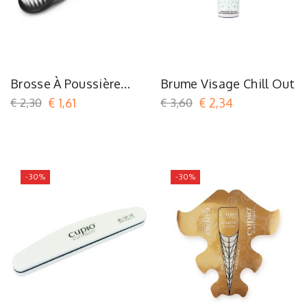
Brosse À Poussière
Brume Visage Chill Out
Noire
€ 2,30
€ 1,61
€ 3,60
€ 2,34
-30%
-30%