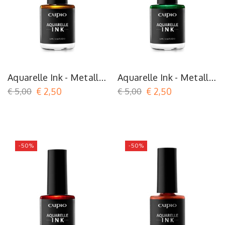
Aquarelle Ink - Metallic
Aquarelle Ink - Metallic
Gold
Green
€ 5,00
€ 2,50
€ 5,00
€ 2,50
-50%
-50%