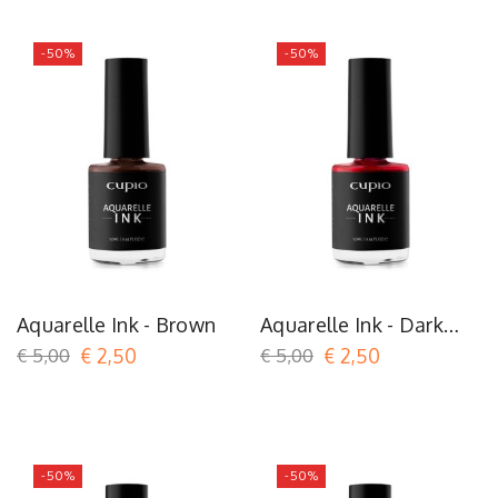
-50%
-50%
Aquarelle Ink - Brown
Aquarelle Ink - Dark
Red
€ 5,00
€ 2,50
€ 5,00
€ 2,50
-50%
-50%