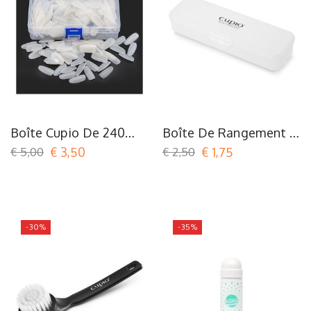
Boîte Cupio De 240
Boîte De Rangement À
Capsules Naturelles
Deux Niveaux
€ 5,00
€ 3,50
€ 2,50
€ 1,75
Pour Nail Art
-30%
-35%