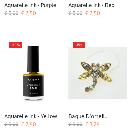
Aquarelle Ink - Purple
Aquarelle Ink - Red
€ 5,00
€ 2,50
€ 5,00
€ 2,50
-50%
-35%
Aquarelle Ink - Yellow
Bague D'orteil
Dragonfly AB
€ 5,00
€ 2,50
€ 5,00
€ 3,25