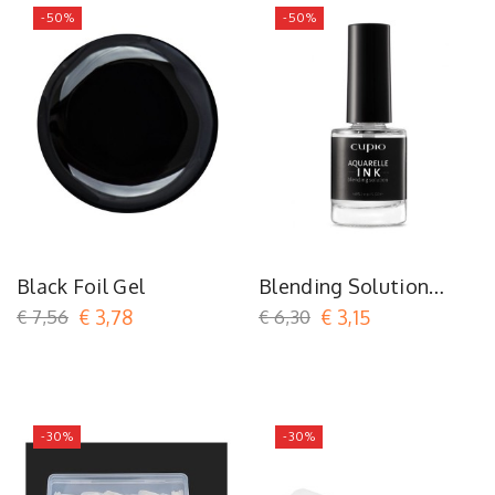
-50%
-50%
Black Foil Gel
Blending Solution
Aquarelle Ink
€ 7,56
€ 3,78
€ 6,30
€ 3,15
-30%
-30%