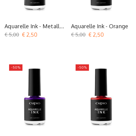
Aquarelle Ink - Metallic
Aquarelle Ink - Orange
Red
€ 5,00
€ 2,50
€ 5,00
€ 2,50
-50%
-50%