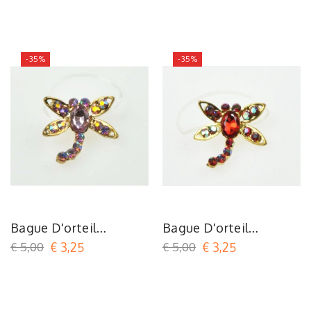
-35%
-35%
Bague D'orteil
Bague D'orteil
Dragonfly Pink
Dragonfly Red
€ 5,00
€ 3,25
€ 5,00
€ 3,25