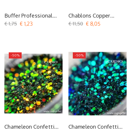
Buffer Professional
Chablons Copper
80/120
Stiletto
€ 1,75
€ 1,23
€ 11,50
€ 8,05
-50%
-50%
Chameleon Confetti
Chameleon Confetti