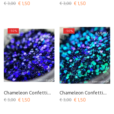
Copper Green
Green Blue
€ 3,00
€ 1,50
€ 3,00
€ 1,50
-50%
-50%
Chameleon Confetti
Chameleon Confetti
Royal Indigo
Turquoise Green
€ 3,00
€ 1,50
€ 3,00
€ 1,50