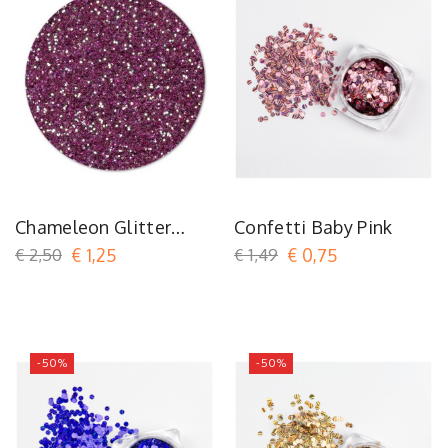
Chameleon Glitter
Confetti Baby Pink
Royal Indigo
€ 2,50
€ 1,25
€ 1,49
€ 0,75
-50%
-50%