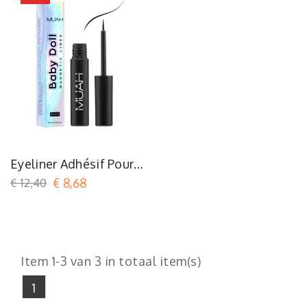
Eyeliner Adhésif Pour
Cils Magnétiques
€ 12,40
€ 8,68
MUAH Baby Doll - Noir
Item 1-3 van 3 in totaal item(s)
1