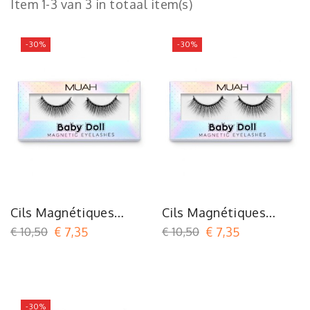
Item 1-3 van 3 in totaal item(s)
-30%
-30%
Cils Magnétiques
Cils Magnétiques
MUAH Baby Doll -
MUAH Baby Doll -
€ 10,50
€ 7,35
€ 10,50
€ 7,35
Flawless
Sweetheart
-30%