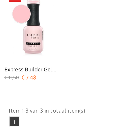
Express Builder Gel
Cupio Basic - Warm
€ 11,50
€ 7,48
Pink 15ml
Item 1-3 van 3 in totaal item(s)
1