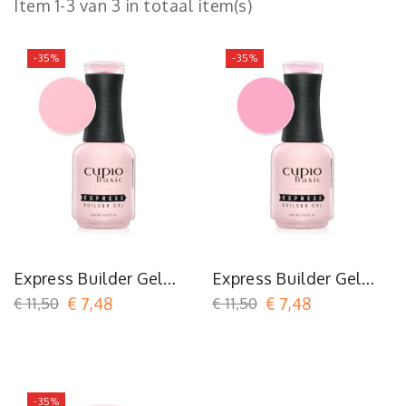
Item 1-3 van 3 in totaal item(s)
-35%
-35%
Express Builder Gel
Express Builder Gel
Cupio Basic - French
Cupio Basic - Primrose
€ 11,50
€ 7,48
€ 11,50
€ 7,48
Tint 15ml
15ml
-35%