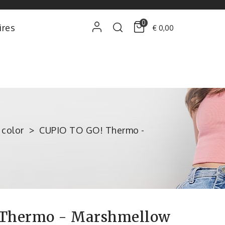
0
ires
€ 0,00
 color
CUPIO TO GO! Thermo -
 Thermo - Marshmellow