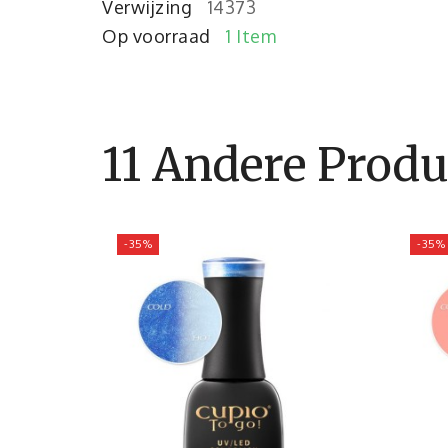
Verwijzing
14373
Op voorraad
1 Item
11 Andere Produ
-35%
-35%