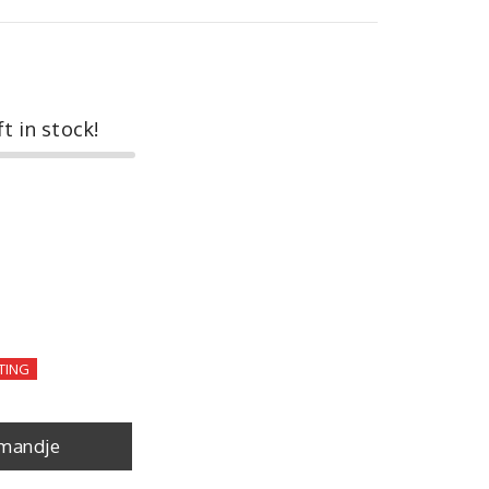
ft in stock!
TING
mandje