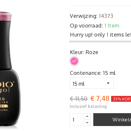
Verwijzing:
14373
Op voorraad:
1 Item
Hurry up! only
1
items le
Kleur: Roze
Roze
Contenance: 15 ml
€ 7,48
€ 11,50
35% KOR
Inclusief belasting
Winkel