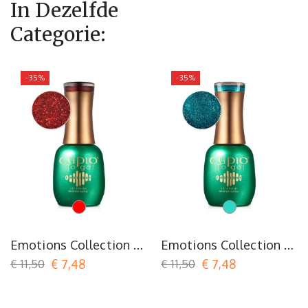
In Dezelfde
Categorie:
-35%
-35%
Rood
Turquoise
Emotions Collection -
Emotions Collection -
Desire
Jealousy
€ 11,50
€ 7,48
€ 11,50
€ 7,48