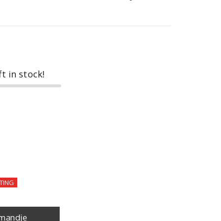
ft in stock!
TING
mandje