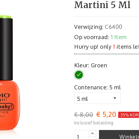
Martini 5 Ml
Verwijzing:
C6400
Op voorraad:
1 Item
Hurry up! only
1
items le
Kleur: Groen
Groen
Contenance: 5 ml
€ 5,20
€ 8,00
35% KOR
Inclusief belasting
Winkel