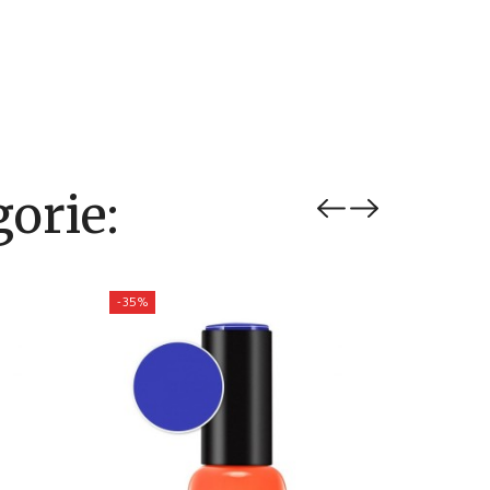
orie:
-35%
-35%