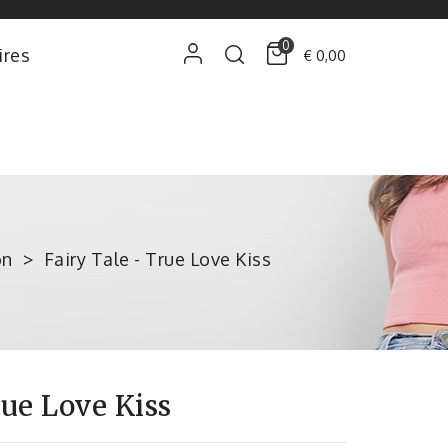
0
ires
€ 0,00
on
Fairy Tale - True Love Kiss
rue Love Kiss