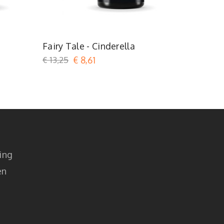
Or
Fairy Tale - Cinderella
Fairy Ta
€ 13,25
€ 8,61
€ 13,25
€
ing
en