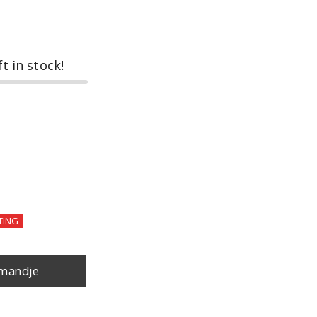
ft in stock!
TING
mandje