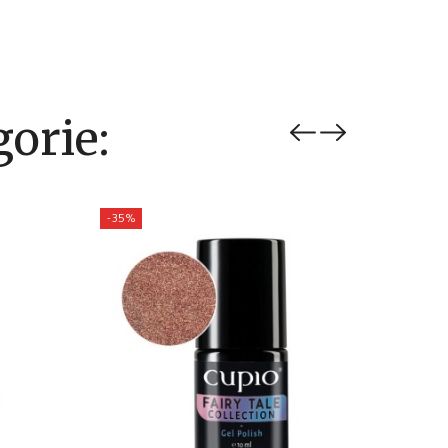
orie:
-35%
-35%