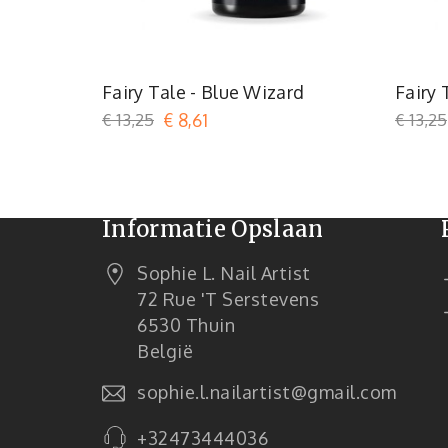
Turquoise
Fairy Tale - Blue Wizard
Fairy 
€ 13,25
€ 8,61
€ 13,25
Informatie Opslaan
Sophie L. Nail Artist
72 Rue 't Serstevens
6530 Thuin
België
sophie.l.nailartist@gmail.com
+32473444036