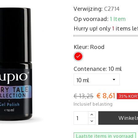
Verwijzing:
C2714
Op voorraad:
1 Item
Hurry up! only
1
items le
Kleur: Rood
Rood
Contenance: 10 ml
€ 8,61
€ 13,25
35% KOR
Inclusief belasting
Winkel
Laatste items in voorraad