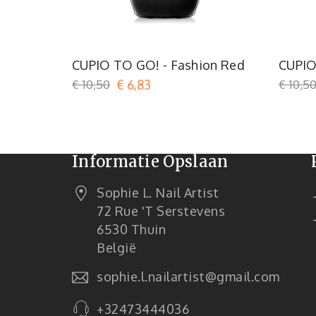
Rood
CUPIO TO GO! - Fashion Red
CUPIO
€ 10,50
€ 6,83
€ 10,5
Informatie Opslaan
Sophie L. Nail Artist
72 Rue 't Serstevens
6530 Thuin
België
sophie.l.nailartist@gmail.com
+32473444036