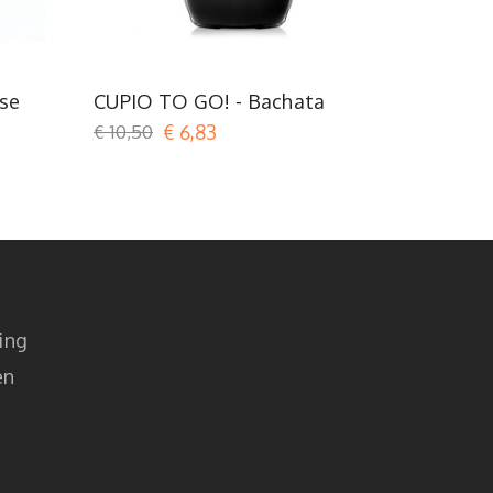
se
Roze
se
CUPIO TO GO! - Bachata
CUPIO T
€ 10,50
€ 6,83
€ 10,50
ing
en