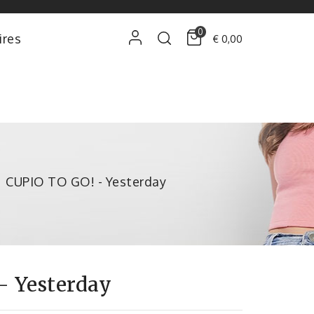
0
ires
€ 0,00
CUPIO TO GO! - Yesterday
- Yesterday