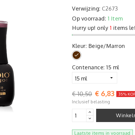
Verwijzing:
C2673
Op voorraad:
1 Item
Hurry up! only
1
items le
Kleur: Beige/Marron
Beige/Marron
Contenance: 15 ml
€ 6,83
€ 10,50
35% KO
Inclusief belasting
Winkel
Laatste items in voorraad