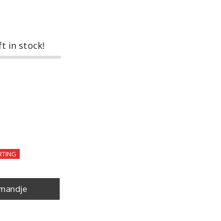
ft in stock!
RTING
mandje