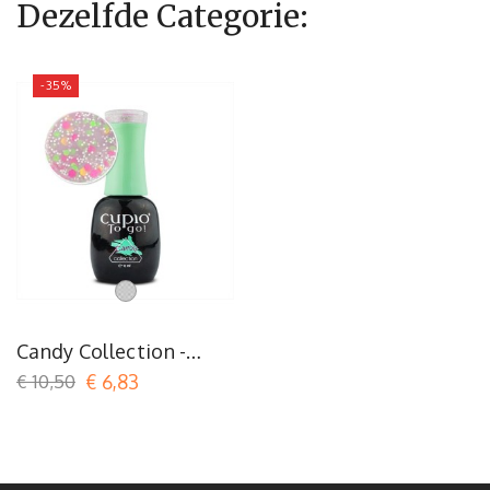
Dezelfde Categorie:
-35%
Transparent
Candy Collection -
Yummy
€ 10,50
€ 6,83