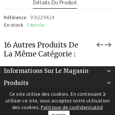
Détails Du Produit
Référence
931229424
En stock
1 Article
16 Autres Produits De
La Même Catégorie :
Informations Sur Le Magasin
Produits
Notre Société
Ce site utilise des cookies. En continuant à
utiliser ce site, vous acceptez notre utilisation
des cookies.
Politique de confidentialité
© 2026 - Logiciel de commerce électronique par
Accepter