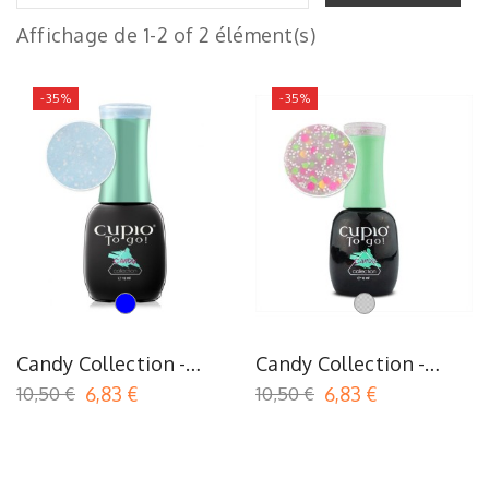
Affichage de 1-2 of 2 élément(s)
-35%
-35%
Bleu
Transparent
Candy Collection -
Candy Collection -
Sugar Free
Yummy
10,50 €
6,83 €
10,50 €
6,83 €