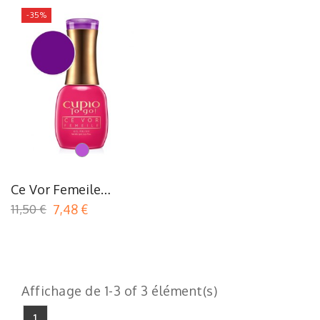
-35%
Violet/Mauve
Ce Vor Femeile
Collection - Surprinde-
11,50 €
7,48 €
Ma! (Surprenez-Moi!)
Affichage de 1-3 of 3 élément(s)
1