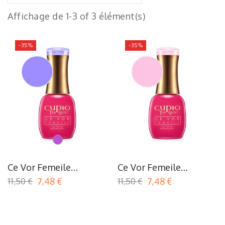
Affichage de 1-3 of 3 élément(s)
-35%
-35%
Violet/Mauve
Ce Vor Femeile
Ce Vor Femeile
Collection - Ce Se
Collection - Nu Stiu (Je
11,50 €
7,48 €
11,50 €
7,48 €
Poarta (Ce Qui Se
Ne Sais Pas)
Porte)