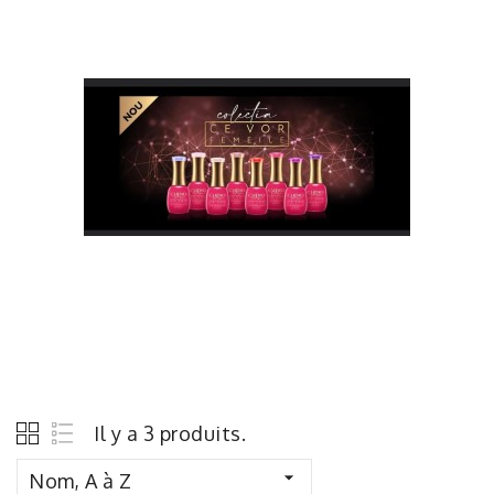
Il y a 3 produits.

Nom, A à Z