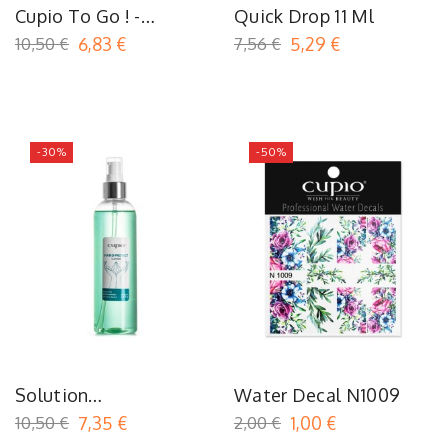
Cupio To Go ! -
Quick Drop 11 Ml
Mustard
10,50 €
6,83 €
7,56 €
5,29 €
-30%
-50%
Solution
Water Decal N1009
Désinfectante À Base
10,50 €
7,35 €
2,00 €
1,00 €
D'Alcool Hand Protect