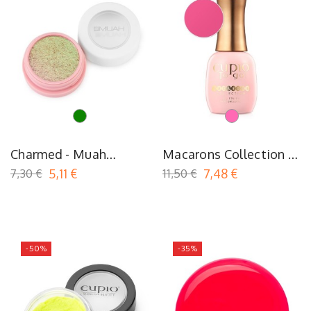
Vert
Rose
Charmed - Muah
Macarons Collection -
Stardust
Raspberry Vanilla
7,30 €
5,11 €
11,50 €
7,48 €
-50%
-35%