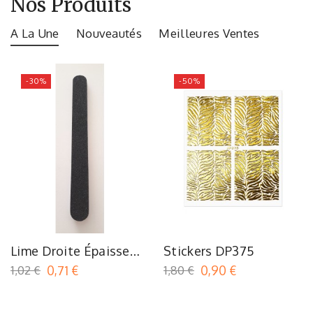
Nos Produits
A La Une
Nouveautés
Meilleures Ventes
-30%
-50%
Lime Droite Épaisse
Stickers DP375
100/180
1,02 €
0,71 €
1,80 €
0,90 €