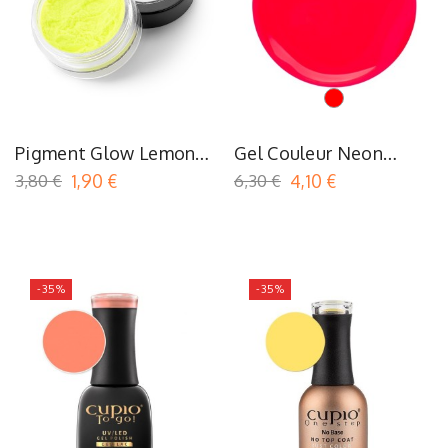
Rouge
Pigment Glow Lemon
Gel Couleur Neon
Yellow
Cyclam
3,80 €
1,90 €
6,30 €
4,10 €
-35%
-35%