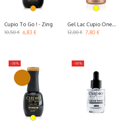
Orange
Jaune
Cupio To Go ! - Zing
Gel Lac Cupio One
Step Easy Off - Lemon
10,50 €
6,83 €
12,00 €
7,80 €
Sorbet
-35%
-30%
Jaune