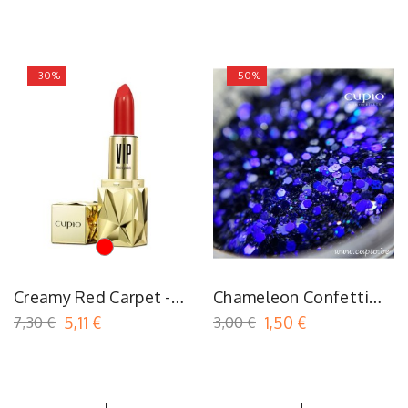
- 200ML
-30%
-50%
Rouge
Creamy Red Carpet -
Chameleon Confetti
Mini Rouge À Lèvres
Royal Indigo
7,30 €
5,11 €
3,00 €
1,50 €
Cupio VIP