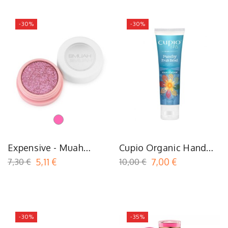
-30%
-30%
Rose
Expensive - Muah
Cupio Organic Hand
Stardust
Cream Punchy Fruit
7,30 €
5,11 €
10,00 €
7,00 €
Salad
-30%
-35%