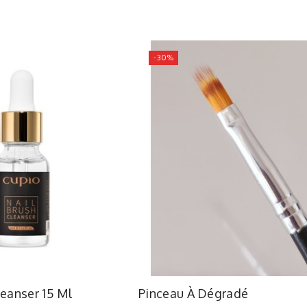
-30%
leanser 15 Ml
Pinceau À Dégradé