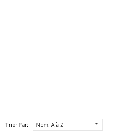

Trier Par:
Nom, A à Z