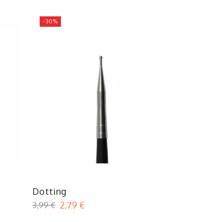
-30%
Dotting
3,99 €
2,79 €