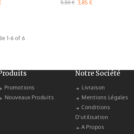
€
5,50 €
3,85 €
e 1-6 of 6
Produits
Notre Société
Promotions
Livraison
Nouveaux Produits
Mentions Légales
Conditions
D'utilisation
A Propos