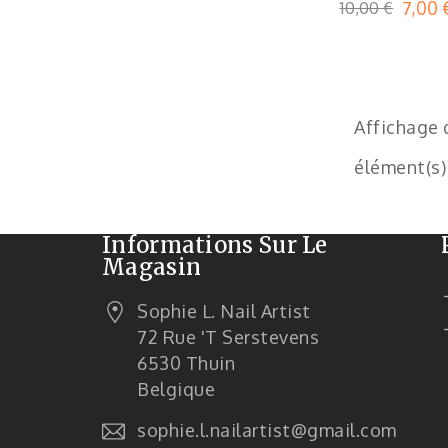
10,00 €
7,00 
Affichage d
élément(s)
Informations Sur Le
Magasin
Sophie L. Nail Artist
72 Rue 't Serstevens
6530 Thuin
Belgique
sophie.l.nailartist@gmail.com