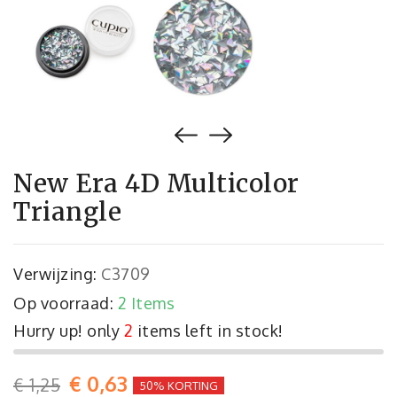
New Era 4D Multicolor
Triangle
Verwijzing:
C3709
Op voorraad:
2 Items
Hurry up! only
2
items left in stock!
€ 0,63
€ 1,25
50% KORTING