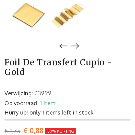
Foil De Transfert Cupio -
Gold
Verwijzing:
C3999
Op voorraad:
1 Item
Hurry up! only
1
items left in stock!
€ 0,88
€ 1,75
50% KORTING