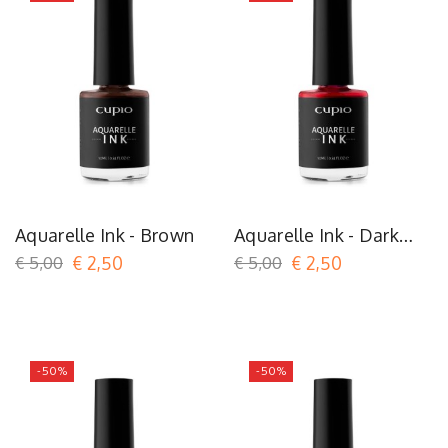
Aquarelle Ink - Brown
Aquarelle Ink - Dark
Red
€ 5,00
€ 2,50
€ 5,00
€ 2,50
-50%
-50%