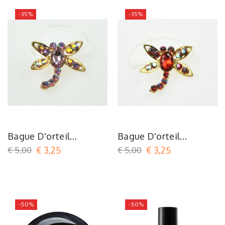
-35%
-35%
Bague D'orteil
Bague D'orteil
Dragonfly Pink
Dragonfly Red
€ 5,00
€ 3,25
€ 5,00
€ 3,25
-50%
-50%