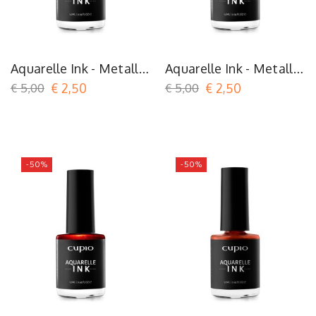
Aquarelle Ink - Metallic
Aquarelle Ink - Metallic
Gold
Green
€ 5,00
€ 2,50
€ 5,00
€ 2,50
-50%
-50%