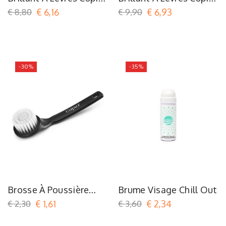
Taste Me - Mango
Wet Lips
€ 8,80
€ 6,16
€ 9,90
€ 6,93
Juice
-30%
-35%
Brosse À Poussière
Brume Visage Chill Out
Noire
€ 2,30
€ 1,61
€ 3,60
€ 2,34