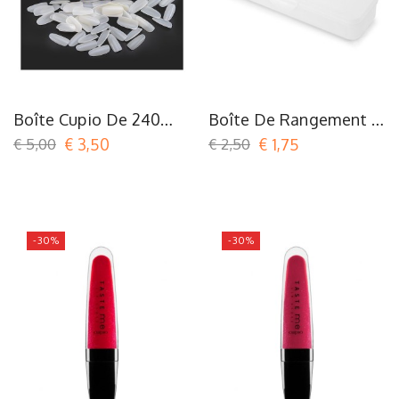
Boîte Cupio De 240
Boîte De Rangement À
Capsules Naturelles
Deux Niveaux
€ 5,00
€ 3,50
€ 2,50
€ 1,75
Pour Nail Art
-30%
-30%