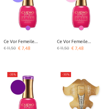
mauve
Roze
Ce Vor Femeile
Ce Vor Femeile
COLLECTION - Ce Se
COLLECTION - Nu Stiu
€ 11,50
€ 7,48
€ 11,50
€ 7,48
Poarta (Ce Qui Se
(Je Ne Sais Pas)
Porte)
-35%
-30%