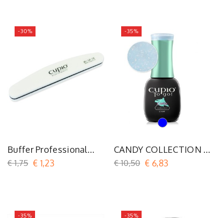
-30%
-35%
Turquoise
Buffer Professional
CANDY COLLECTION -
80/120
Sugar Free
€ 1,75
€ 1,23
€ 10,50
€ 6,83
-35%
-35%