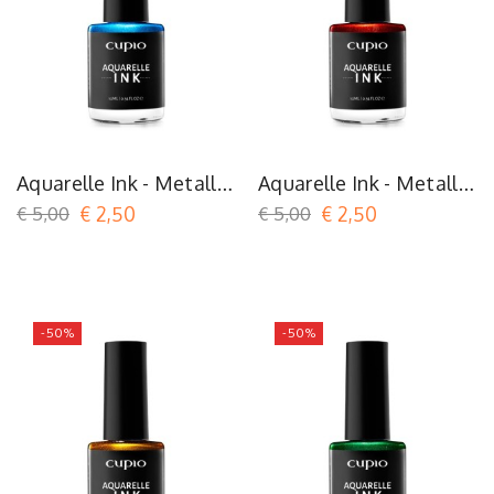
Aquarelle Ink - Metallic
Aquarelle Ink - Metallic
Blue
Burgundy
€ 5,00
€ 2,50
€ 5,00
€ 2,50
-50%
-50%