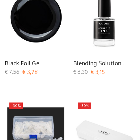
Black Foil Gel
Blending Solution
Aquarelle Ink
€ 7,56
€ 3,78
€ 6,30
€ 3,15
-30%
-30%