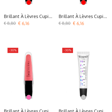
Rood
Rood
Brillant À Lèvres Cupio
Brillant À Lèvres Cupio
Taste Me - Extra
Taste Me - Grape
€ 8,80
€ 6,16
€ 8,80
€ 6,16
Strawberry
Delight
-30%
-30%
Roze
Transparent
Brillant À Lèvres Cupio
Brillant À Lèvres Cupio