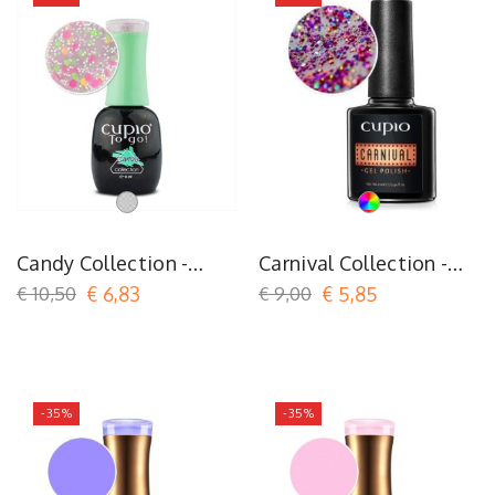
Transparent
Multicolore
Candy Collection -
Carnival Collection -
Yummy
Notting Hill
€ 10,50
€ 6,83
€ 9,00
€ 5,85
-35%
-35%