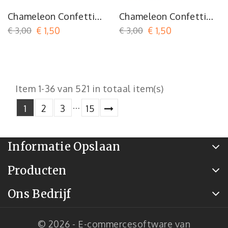
Chameleon Confetti
Chameleon Confetti
Copper Green
Green Blue
€ 3,00
€ 1,50
€ 3,00
€ 1,50
Item 1-36 van 521 in totaal item(s)
…
1
2
3
15
Informatie Opslaan
Producten
Ons Bedrijf
© 2026 - E-commercesoftware van