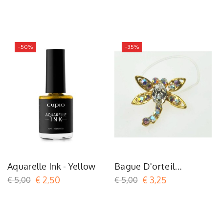
-50%
-35%
Aquarelle Ink - Yellow
Bague D'orteil
Dragonfly AB
€ 5,00
€ 2,50
€ 5,00
€ 3,25