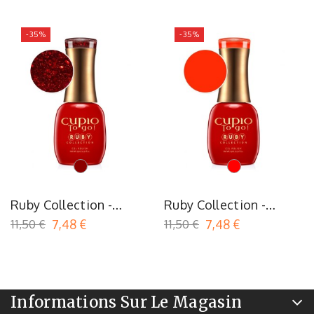
-35%
-35%
Bordeaux
Rouge
Ruby Collection -
Ruby Collection -
Passion
Flame Scarlet
11,50 €
7,48 €
11,50 €
7,48 €
Informations Sur Le Magasin