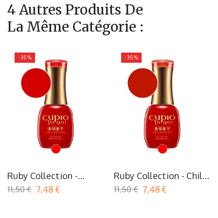
4 Autres Produits De
La Même Catégorie :
-35%
-35%
Rouge
Rouge
Ruby Collection -
Ruby Collection - Chilli
Ferrari
Red
11,50 €
7,48 €
11,50 €
7,48 €