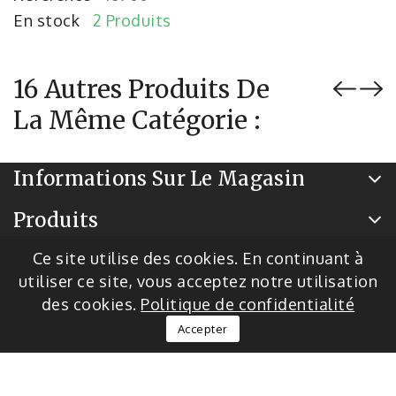
En stock
2 Produits
16 Autres Produits De
La Même Catégorie :
Informations Sur Le Magasin
Produits
Notre Société
Ce site utilise des cookies. En continuant à
utiliser ce site, vous acceptez notre utilisation
des cookies.
Politique de confidentialité
© 2026 - Logiciel de commerce électronique par
Accepter
PrestaShop™