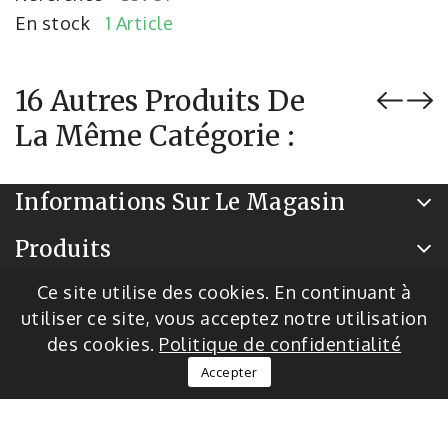
En stock
1 Article
16 Autres Produits De
La Même Catégorie :
Informations Sur Le Magasin
Produits
Notre Société
Ce site utilise des cookies. En continuant à
utiliser ce site, vous acceptez notre utilisation
des cookies.
Politique de confidentialité
© 2026 - Logiciel de commerce électronique par
Accepter
PrestaShop™