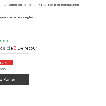
 paillettes est idéal pour réaliser des manucures
ques pour les ongles !
roduits
ponible
3
De retour !
EZ 50%
 post
Au Panier