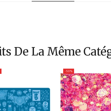
its De La Même Catég
-50%