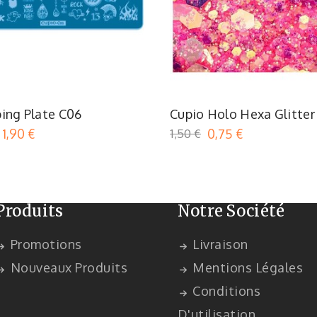
ing Plate C06
Cupio Holo Hexa Glitter
1,90 €
1,50 €
0,75 €
Produits
Notre Société
Promotions
Livraison
Nouveaux Produits
Mentions Légales
Conditions
D'utilisation