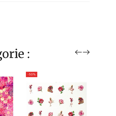
orie :
-50%
-50%