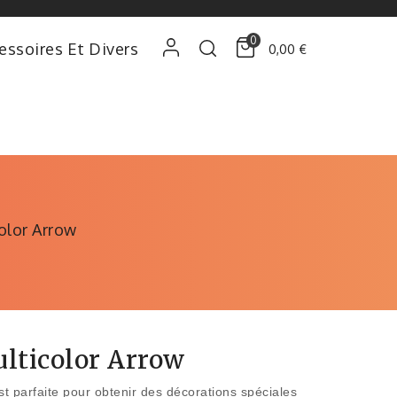
0
essoires Et Divers
0,00 €
olor Arrow
lticolor Arrow
st parfaite pour obtenir des décorations spéciales