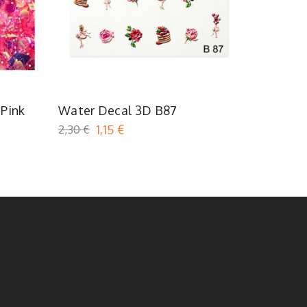
 Pink
Water Decal 3D B87
Strip Zi
2,30 €
1,15 €
1,05 €
0,