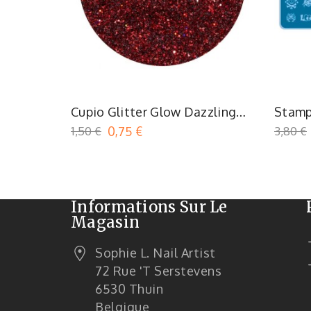
Cupio Glitter Glow Dazzling
Stamp
Sangria
1,50 €
0,75 €
3,80 €
Informations Sur Le
Magasin
Sophie L. Nail Artist
72 Rue 't Serstevens
6530 Thuin
Belgique