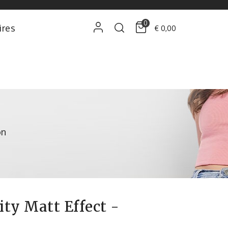
0
ires
€ 0,00
on
ity Matt Effect -