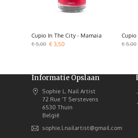
Rood
Cupio In The City - Mamaia
Cupio 
€ 5,00
€ 3,50
€ 5,00
Informatie Opslaan
Sophie L. Nail Artist
72 Rue 't Serstevens
6530 Thuin
België
sophie.l.nailartist@gmail.com