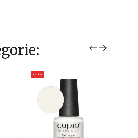
gorie:
-30%
-30%