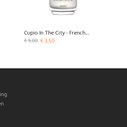
se
Wit
Cupio In The City - French
Cupio In
Milky White
€ 5,00
€ 3,50
€ 5,00
€
ing
en