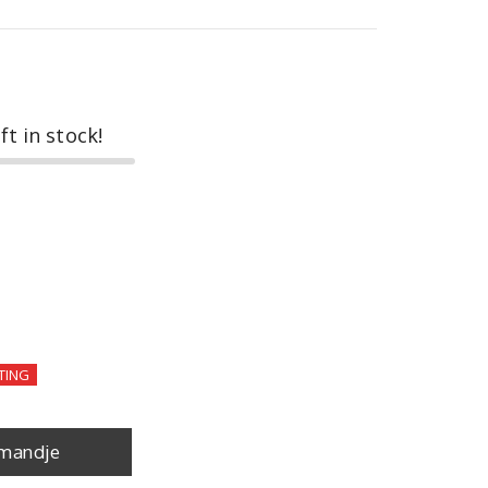
ft in stock!
TING
mandje