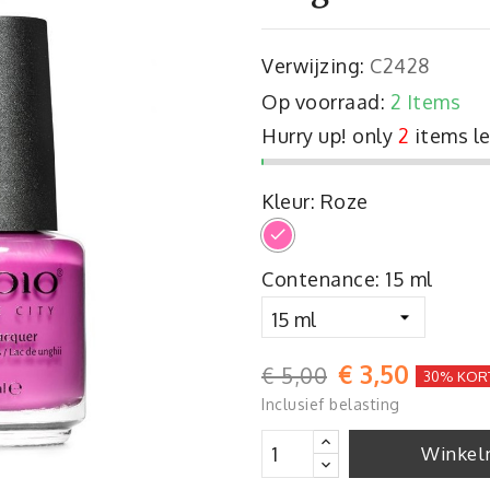
Verwijzing:
C2428
Op voorraad:
2 Items
Hurry up! only
2
items le
Kleur: Roze
Roze
Contenance: 15 ml
€ 3,50
€ 5,00
30% KOR
Inclusief belasting
Winkel