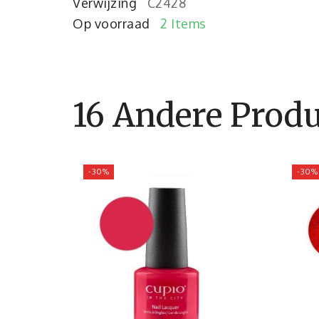
Verwijzing
C2428
Op voorraad
2 Items
16 Andere Produ
-30%
-30%