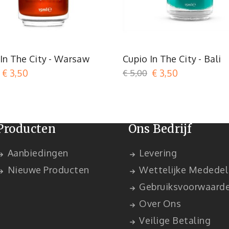
Rood
Turquoi
In The City - Warsaw
Cupio In The City - Bali
€ 3,50
€ 5,00
€ 3,50
Producten
Ons Bedrijf
Aanbiedingen
Levering
Nieuwe Producten
Wettelijke Mededel
Gebruiksvoorwaard
Over Ons
Veilige Betaling