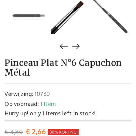
Pinceau Plat N°6 Capuchon
Métal
Verwijzing:
10760
Op voorraad:
1 Item
Hurry up! only
1
items left in stock!
€ 2,66
€ 3,80
30% KORTING