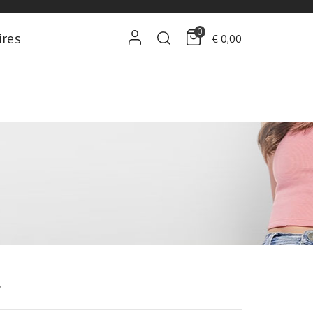
0
ires
€ 0,00
4