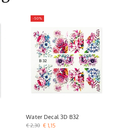
-50%
-50%
Water Decal 3D B32
Confetti
€ 2,30
€ 1,15
€ 1,59
€ 