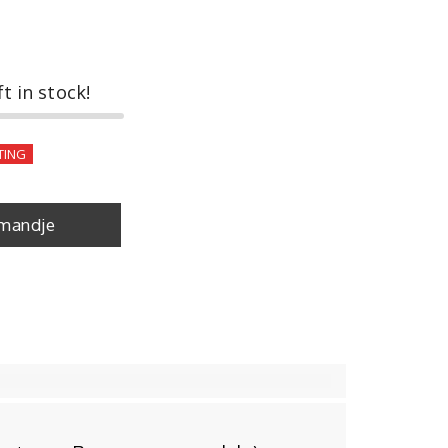
ft in stock!
TING
mandje