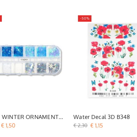
-50%
O WINTER ORNAMENTS
Water Decal 3D B348
S - Blue Christmas
€ 1,50
€ 2,30
€ 1,15