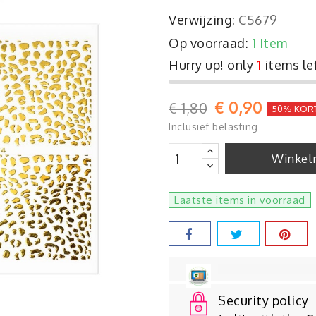
Verwijzing:
C5679
Op voorraad:
1 Item
Hurry up! only
1
items le
€ 0,90
€ 1,80
50% KOR
Inclusief belasting
Winkel
Laatste items in voorraad
Security policy