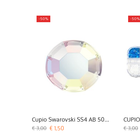
-50%
-50%
Cupio Swarovski SS4 AB 50
CUPI
PCS
FLAKE
€ 3,00
€ 1,50
€ 3,00