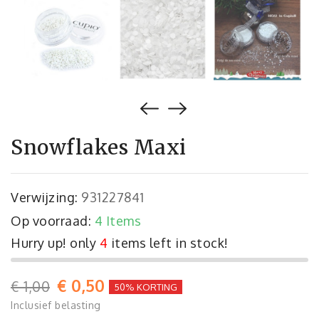
Snowflakes Maxi
Verwijzing:
931227841
Op voorraad:
4 Items
Hurry up! only
4
items left in stock!
€ 0,50
€ 1,00
50% KORTING
Inclusief belasting