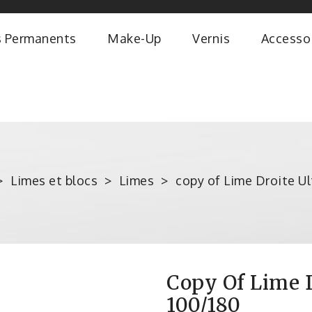
s Permanents
Make-Up
Vernis
Accesso
Limes et blocs
Limes
copy of Lime Droite Ul
Copy Of Lime D
100/180