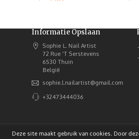
Informatie Opslaan
Sophie L. Nail Artist
72 Rue 't Serstevens
6530 Thuin
België
sophie.l.nailartist@gmail.com
+32473444036
© 2026 - E-commercesoftware van Pre
Deze site maakt gebruik van cookies. Door deze