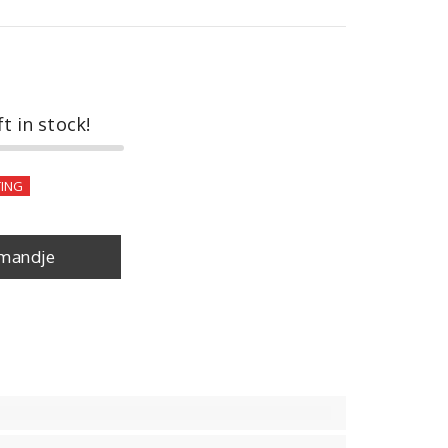
ft in stock!
ING
mandje