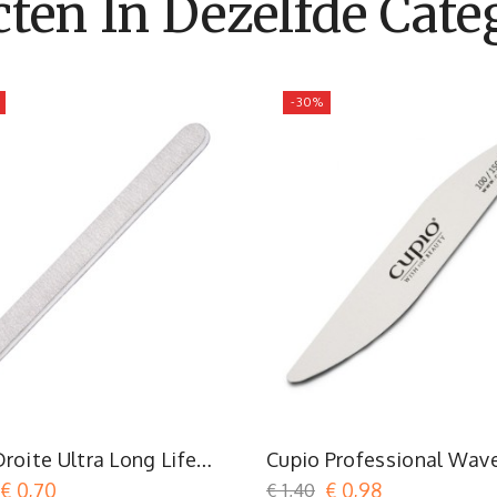
ten In Dezelfde Categ
-30%
roite Ultra Long Life
Cupio Professional Wave
80
100/150
€ 0,70
€ 1,40
€ 0,98