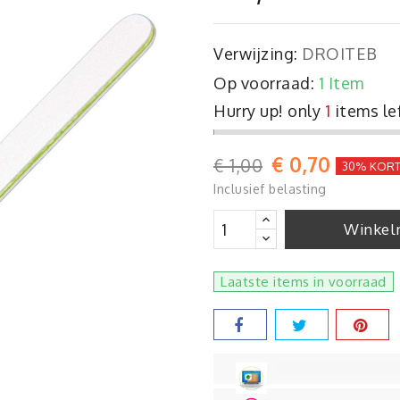
Verwijzing:
DROITEB
Op voorraad:
1 Item
Hurry up! only
1
items le
€ 0,70
€ 1,00
30% KORT
Inclusief belasting
Winkel
Laatste items in voorraad