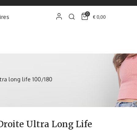
0
ires
€ 0,00
tra long life 100/180
roite Ultra Long Life