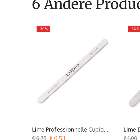
6 Andere Produc
-30%
-30%
Lime Professionnelle Cupio
Lime D
Xtra Slim 100/150
100/1
€ 0,75
€ 0,53
€ 1,00