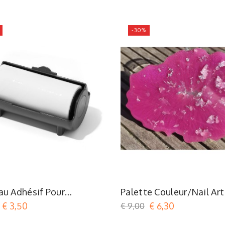
-30%
au Adhésif Pour
Palette Couleur/nail Art
ing
€ 3,50
€ 9,00
€ 6,30