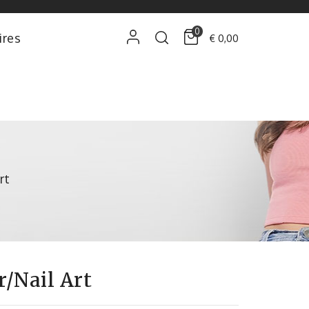
0
ires
€ 0,00
rt
r/nail Art