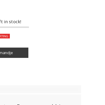
ft in stock!
RTING
mandje