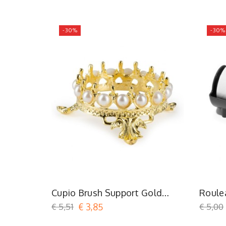
-30%
-30%
Cupio Brush Support Gold
Roule
Crown
Stamp
€ 5,51
€ 3,85
€ 5,00