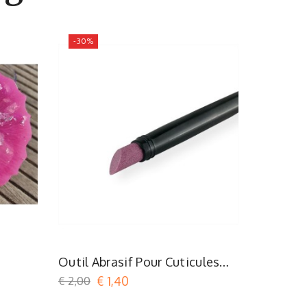
-30%
-30%
Outil Abrasif Pour Cuticules
Coupe-C
Cupio
€ 2,00
€ 1,40
€ 1,25
€ 