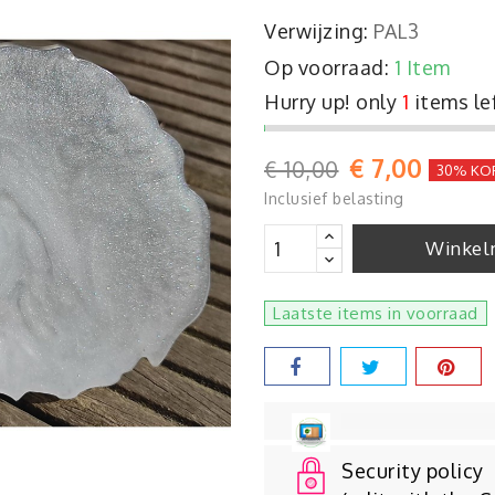
Verwijzing:
PAL3
Op voorraad:
1 Item
Hurry up! only
1
items le
€ 7,00
€ 10,00
30% KO
Inclusief belasting
Winkel
Laatste items in voorraad
Security policy