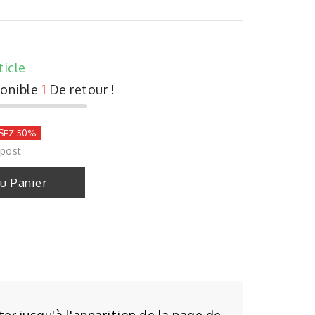
ticle
ponible
1
De retour !
SEZ 50%
 post
Au Panier