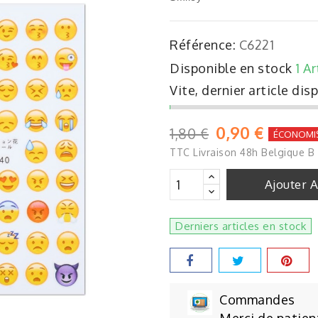
Référence:
C6221
Disponible en stock
1 Ar
Vite, dernier article dis
0,90 €
1,80 €
ÉCONOMI
TTC
Livraison 48h Belgique B
Ajouter 
Derniers articles en stock
Commandes