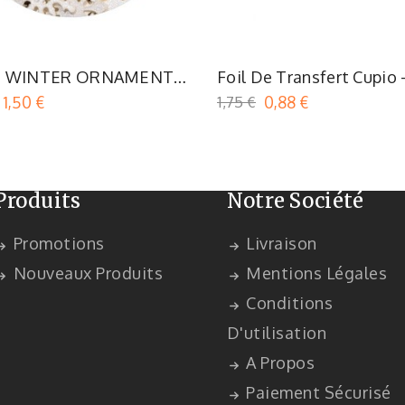
O WINTER ORNAMENTS
Foil De Transfert Cupio 
- Joy To The World
Silver 12
1,50 €
1,75 €
0,88 €
Produits
Notre Société
Promotions
Livraison
Nouveaux Produits
Mentions Légales
Conditions
D'utilisation
A Propos
Paiement Sécurisé