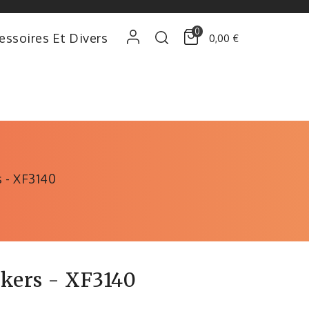
0
essoires Et Divers
0,00 €
s - XF3140
ckers - XF3140