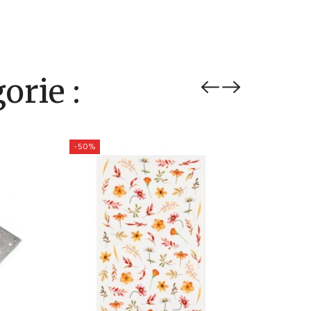
orie :
-50%
-50%