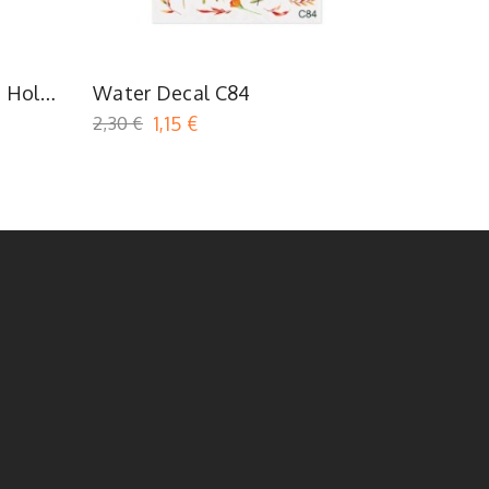
- Holo
Water Decal C84
Stampin
2,30 €
1,15 €
5,50 €
2