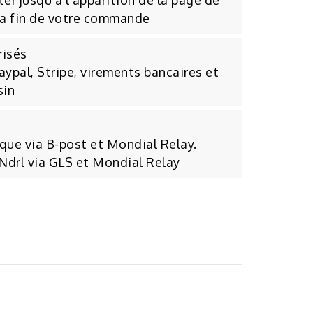
er jusqu'à l'apparition de la page de
la fin de votre commande
risés
aypal, Stripe, virements bancaires et
sin
ique via B-post et Mondial Relay.
 Ndrl via GLS et Mondial Relay