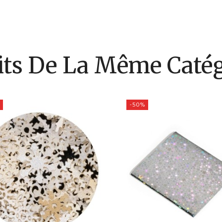
its De La Même Catég
-50%