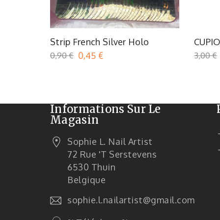
Strip French Silver Holo
CUPI
WOOD 
0,90 €
0,45 €
3,00 €
Informations Sur Le
Magasin
Sophie L. Nail Artist
72 Rue 't Serstevens
6530 Thuin
Belgique
sophie.l.nailartist@gmail.com