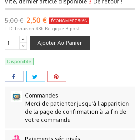
Vite, dernier article disponible
3
De retour !
2,50 €
5,00 €
ÉCONOMISEZ 50%
TTC
Livraison 48h Belgique B post
Ajouter Au Panier
Disponible
Commandes
Merci de patienter jusqu'à l'apparition
de la page de confirmation à la fin de
votre commande
Paiements sécurisés