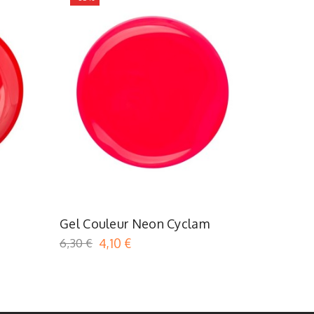
Rouge
Gel Couleur Neon Cyclam
Gel Coul
6,30 €
4,10 €
6,30 €
4