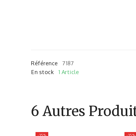
Référence
7187
En stock
1 Article
6 Autres Produi
-35%
-35%