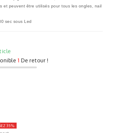
s et peuvent être utilisés pour tous les ongles, nail
 30 sec sous Led
ticle
ponible
1
De retour !
EZ 35%