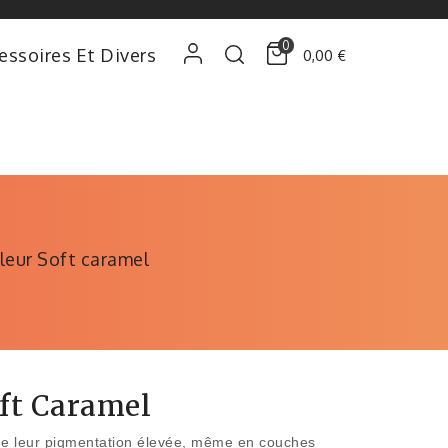
0
essoires Et Divers
0,00 €
leur Soft caramel
oft Caramel
t de leur pigmentation élevée, même en couches