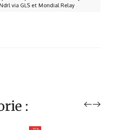
 Ndrl via GLS et Mondial Relay
rie :
-35%
-35%