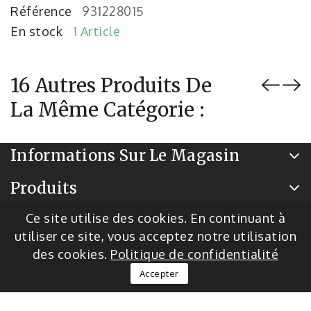
Référence
931228015
En stock
1 Article
16 Autres Produits De
La Même Catégorie :
Informations Sur Le Magasin
Produits
Notre Société
Ce site utilise des cookies. En continuant à
utiliser ce site, vous acceptez notre utilisation
des cookies.
Politique de confidentialité
© 2026 - Logiciel de commerce électronique par
Accepter
PrestaShop™