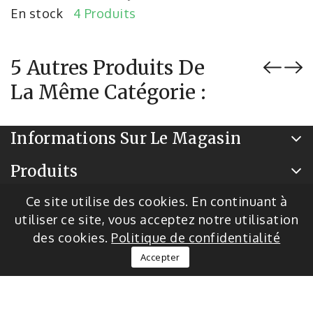
En stock
4 Produits
5 Autres Produits De
La Même Catégorie :
Informations Sur Le Magasin
Produits
Notre Société
Ce site utilise des cookies. En continuant à
utiliser ce site, vous acceptez notre utilisation
des cookies.
Politique de confidentialité
© 2026 - Logiciel de commerce électronique par
Accepter
PrestaShop™