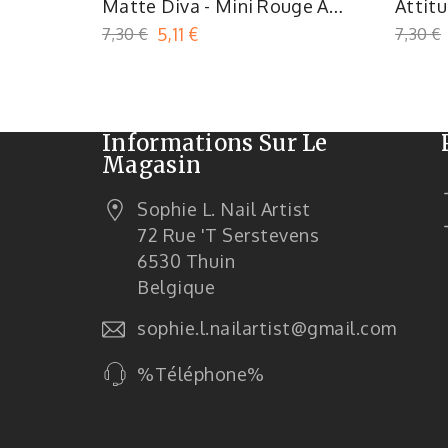
Matte Diva - Mini Rouge À
Attitu
Lèvres Cupio VIP
Liqui
7,30 €
5,11 €
7,30 €
Informations Sur Le
Magasin
Sophie L. Nail Artist
72 Rue 't Serstevens
6530 Thuin
Belgique
sophie.l.nailartist@gmail.com
%Téléphone%