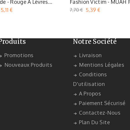
de - Rouge À Lèvres
Fashion Victim - MUAH 
de MUAH Matte Lipcolor
Me Lips Gloss
5,11 €
7,70 €
5,39 €
Produits
Notre Société
Promotions
Livraison
Nouveaux Produits
Mentions Légales
Conditions
D'utilisation
A Propos
Paiement Sécurisé
Contactez-Nous
Plan Du Site