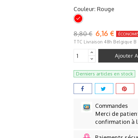
Couleur: Rouge
Rouge
6,16 €
8,80 €
ÉCONOMI
TTC
Livraison 48h Belgique B
Ajouter 
Derniers articles en stock
Commandes
Merci de patient
confirmation à 
Paiements sécu