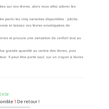
ées sur vos lèvres, alors vous allez adorer les
ée parmi les cinq variantes disponibles : pêche,
boise et laissez vos lèvres enveloppées de
lèvres et procure une sensation de confort tout au
lus grande quantité au centre des lèvres, puis
ateur. Il peut être porté seul, sur un crayon à lèvres
ticle
ponible
1
De retour !