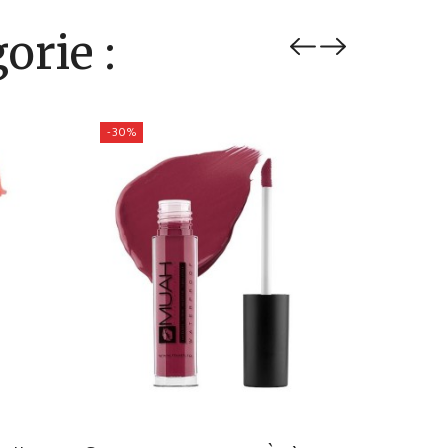
orie :
-30%
-30%
Bordeaux