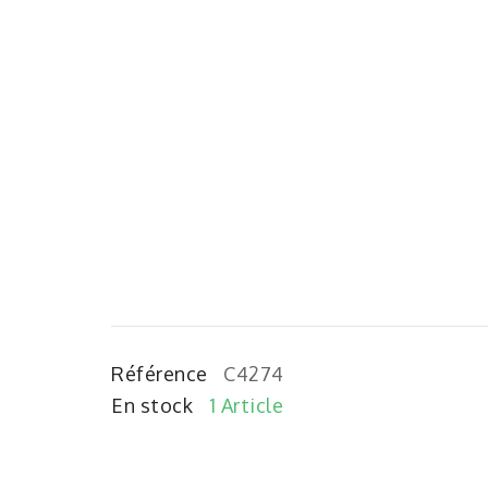
Référence
C4274
En stock
1 Article