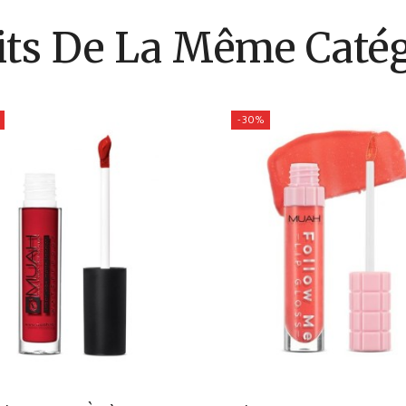
its De La Même Catég
-30%
Rouge
Orange