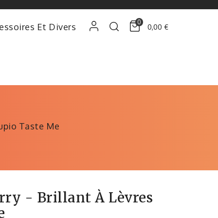
0
essoires Et Divers
0,00 €
 Cupio Taste Me
ry - Brillant À Lèvres
e