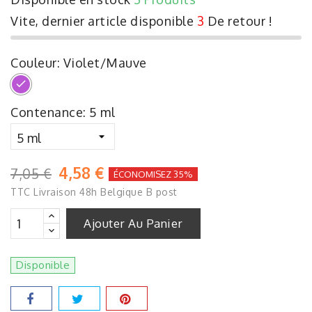
Vite, dernier article disponible
3
De retour !
Couleur: Violet/Mauve
Violet/Mauve
Contenance: 5 ml
4,58 €
7,05 €
ÉCONOMISEZ 35%
TTC
Livraison 48h Belgique B post
Ajouter Au Panier
Disponible